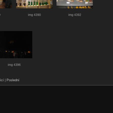
9
img 4390
img 4392
img 4396
ící
|
Poslední