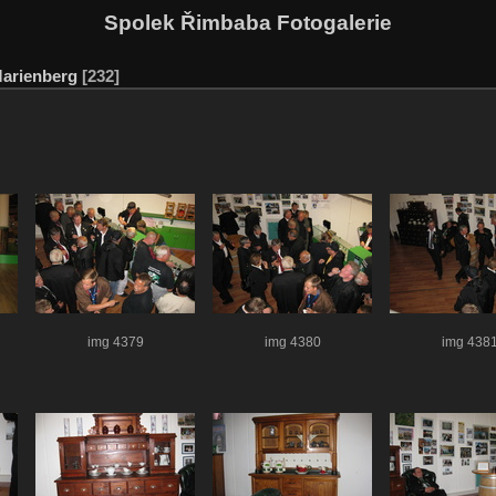
Spolek Řimbaba Fotogalerie
arienberg
232
img 4379
img 4380
img 438