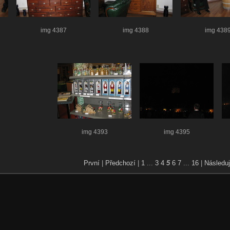
img 4387
img 4388
img 438
img 4393
img 4395
První
|
Předchozí
|
1
...
3
4
5
6
7
...
16
|
Následuj