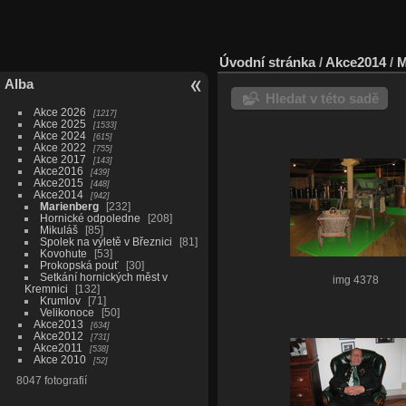
Úvodní stránka
/
Akce2014
/
M
Alba
Hledat v této sadě
Akce 2026
1217
Akce 2025
1533
Akce 2024
615
Akce 2022
755
Akce 2017
143
Akce2016
439
Akce2015
448
Akce2014
942
Marienberg
232
Hornické odpoledne
208
Mikuláš
85
Spolek na výletě v Březnici
81
Kovohute
53
Prokopská pouť
30
Setkání hornických měst v
img 4378
Kremnici
132
Krumlov
71
Velikonoce
50
Akce2013
634
Akce2012
731
Akce2011
538
Akce 2010
52
8047 fotografií